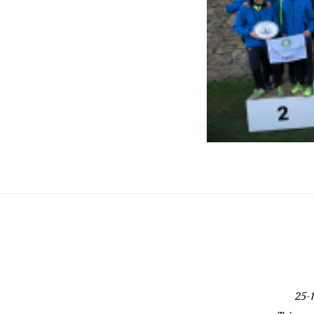
25-
Tricros
Moimen
e 5-
Livre |