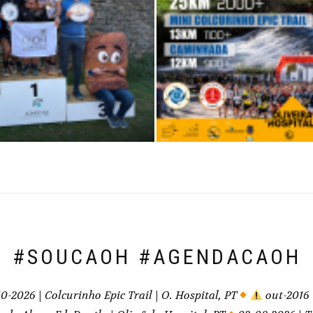
#SOUCAOH #AGENDACAOH
10-2026 | Colcurinho Epic Trail | O. Hospital, PT
out-2016 |
s do Alva - Ed. Duatlo | Oliv.ª do Hospital, PT
02-08-2026 | T
ta da Beira, PT
19-07-2026 | XIV Triatlo Longo de Caminha
07-2026 | 77.ºs Campeonatos Nacionais de Sub-18 de Atletismo 
 Beja, PT
27-06-2026 | Ultra Trail Serra da Freita 2026 | Ar