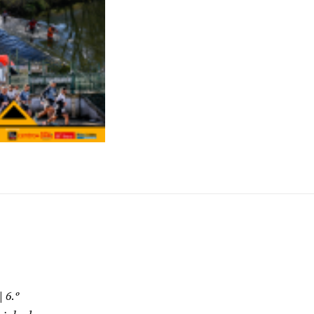
 6.º
rialo de
, PT
4
ao Ar
ouca, PT