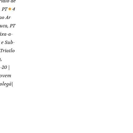
ixa-a-
 e Sub-
Triatlo
,
-20 |
 Jovem
Golegã|