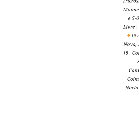
19 
Nova,
18 | C
Can
Coim
Nacio